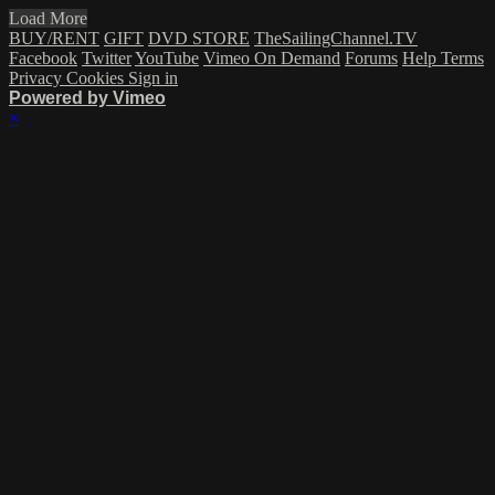
Load More
BUY/RENT
GIFT
DVD STORE
TheSailingChannel.TV
Facebook
Twitter
YouTube
Vimeo On Demand
Forums
Help
Terms
Privacy
Cookies
Sign in
Powered by Vimeo
×