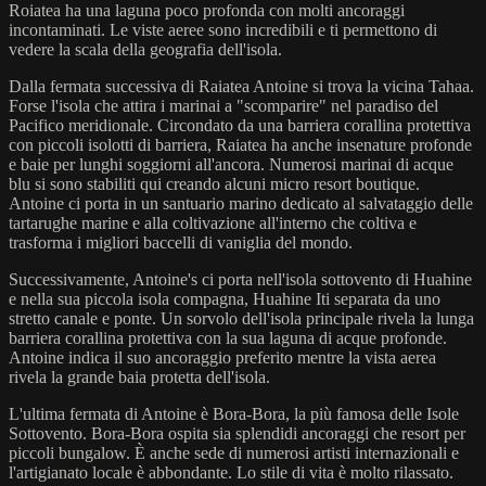
Roiatea ha una laguna poco profonda con molti ancoraggi
incontaminati. Le viste aeree sono incredibili e ti permettono di
vedere la scala della geografia dell'isola.
Dalla fermata successiva di Raiatea Antoine si trova la vicina Tahaa.
Forse l'isola che attira i marinai a "scomparire" nel paradiso del
Pacifico meridionale. Circondato da una barriera corallina protettiva
con piccoli isolotti di barriera, Raiatea ha anche insenature profonde
e baie per lunghi soggiorni all'ancora. Numerosi marinai di acque
blu si sono stabiliti qui creando alcuni micro resort boutique.
Antoine ci porta in un santuario marino dedicato al salvataggio delle
tartarughe marine e alla coltivazione all'interno che coltiva e
trasforma i migliori baccelli di vaniglia del mondo.
Successivamente, Antoine's ci porta nell'isola sottovento di Huahine
e nella sua piccola isola compagna, Huahine Iti separata da uno
stretto canale e ponte. Un sorvolo dell'isola principale rivela la lunga
barriera corallina protettiva con la sua laguna di acque profonde.
Antoine indica il suo ancoraggio preferito mentre la vista aerea
rivela la grande baia protetta dell'isola.
L'ultima fermata di Antoine è Bora-Bora, la più famosa delle Isole
Sottovento. Bora-Bora ospita sia splendidi ancoraggi che resort per
piccoli bungalow. È anche sede di numerosi artisti internazionali e
l'artigianato locale è abbondante. Lo stile di vita è molto rilassato.