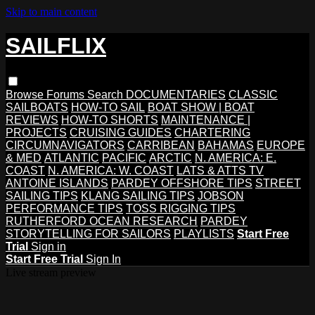
Skip to main content
SAILFLIX
Browse
Forums
Search
DOCUMENTARIES
CLASSIC
SAILBOATS
HOW-TO SAIL
BOAT SHOW | BOAT
REVIEWS
HOW-TO SHORTS
MAINTENANCE |
PROJECTS
CRUISING GUIDES
CHARTERING
CIRCUMNAVIGATORS
CARRIBEAN
BAHAMAS
EUROPE
& MED
ATLANTIC
PACIFIC
ARCTIC
N. AMERICA: E.
COAST
N. AMERICA: W. COAST
LATS & ATTS TV
ANTOINE ISLANDS
PARDEY OFFSHORE TIPS
STREET
SAILING TIPS
KLANG SAILING TIPS
JOBSON
PERFORMANCE TIPS
TOSS RIGGING TIPS
RUTHERFORD OCEAN RESEARCH
PARDEY
STORYTELLING FOR SAILORS
PLAYLISTS
Start Free
Trial
Sign in
Start Free Trial
Sign In
Live stream preview