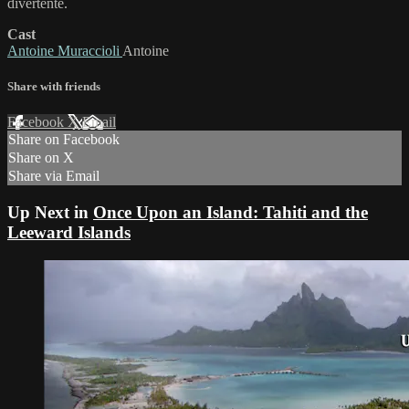
divertente.
Cast
Antoine Muraccioli
Antoine
Share with friends
Facebook
X
Email
Share on Facebook
Share on X
Share via Email
Up Next in
Once Upon an Island: Tahiti and the
Leeward Islands