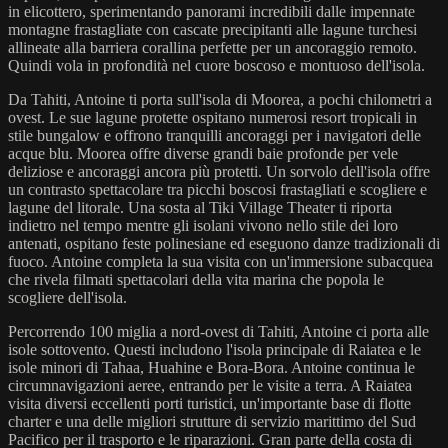
in elicottero, sperimentando panorami incredibili dalle impennate
montagne frastagliate con cascate precipitanti alle lagune turchesi
allineate alla barriera corallina perfette per un ancoraggio remoto.
Quindi vola in profondità nel cuore boscoso e montuoso dell'isola.
Da Tahiti, Antoine ti porta sull'isola di Moorea, a pochi chilometri a
ovest. Le sue lagune protette ospitano numerosi resort tropicali in
stile bungalow e offrono tranquilli ancoraggi per i navigatori delle
acque blu. Moorea offre diverse grandi baie profonde per vele
deliziose e ancoraggi ancora più protetti. Un sorvolo dell'isola offre
un contrasto spettacolare tra picchi boscosi frastagliati e scogliere e
lagune del litorale. Una sosta al Tiki Village Theater ti riporta
indietro nel tempo mentre gli isolani vivono nello stile dei loro
antenati, ospitano feste polinesiane ed eseguono danze tradizionali di
fuoco. Antoine completa la sua visita con un'immersione subacquea
che rivela filmati spettacolari della vita marina che popola le
scogliere dell'isola.
Percorrendo 100 miglia a nord-ovest di Tahiti, Antoine ci porta alle
isole sottovento. Questi includono l'isola principale di Raiatea e le
isole minori di Tahaa, Huahine e Bora-Bora. Antoine continua le
circumnavigazioni aeree, entrando per le visite a terra. A Raiatea
visita diversi eccellenti porti turistici, un'importante base di flotte
charter e una delle migliori strutture di servizio marittimo del Sud
Pacifico per il trasporto e le riparazioni. Gran parte della costa di