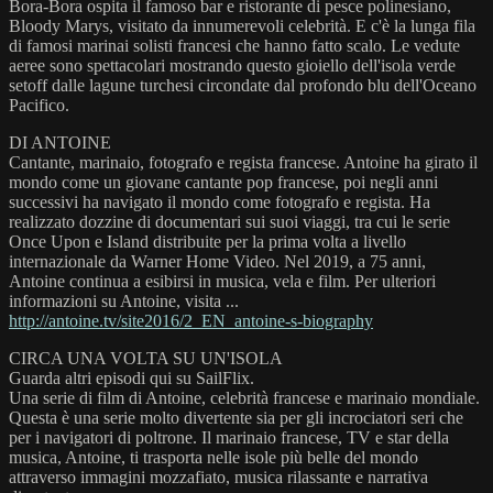
Bora-Bora ospita il famoso bar e ristorante di pesce polinesiano,
Bloody Marys, visitato da innumerevoli celebrità. E c'è la lunga fila
di famosi marinai solisti francesi che hanno fatto scalo. Le vedute
aeree sono spettacolari mostrando questo gioiello dell'isola verde
setoff dalle lagune turchesi circondate dal profondo blu dell'Oceano
Pacifico.
DI ANTOINE
Cantante, marinaio, fotografo e regista francese. Antoine ha girato il
mondo come un giovane cantante pop francese, poi negli anni
successivi ha navigato il mondo come fotografo e regista. Ha
realizzato dozzine di documentari sui suoi viaggi, tra cui le serie
Once Upon e Island distribuite per la prima volta a livello
internazionale da Warner Home Video. Nel 2019, a 75 anni,
Antoine continua a esibirsi in musica, vela e film. Per ulteriori
informazioni su Antoine, visita ...
http://antoine.tv/site2016/2_EN_antoine-s-biography
CIRCA UNA VOLTA SU UN'ISOLA
Guarda altri episodi qui su SailFlix.
Una serie di film di Antoine, celebrità francese e marinaio mondiale.
Questa è una serie molto divertente sia per gli incrociatori seri che
per i navigatori di poltrone. Il marinaio francese, TV e star della
musica, Antoine, ti trasporta nelle isole più belle del mondo
attraverso immagini mozzafiato, musica rilassante e narrativa