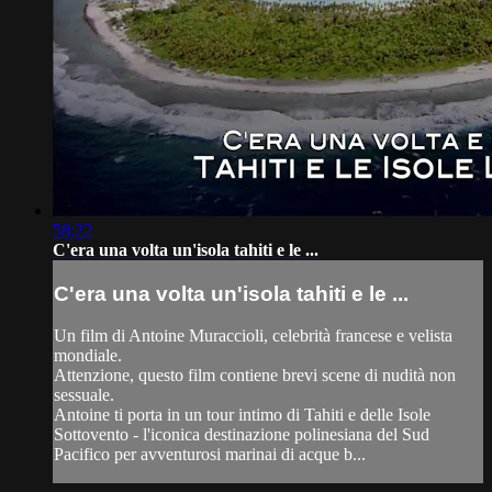
58:22
C'era una volta un'isola tahiti e le ...
C'era una volta un'isola tahiti e le ...
Un film di Antoine Muraccioli, celebrità francese e velista
mondiale.
Attenzione, questo film contiene brevi scene di nudità non
sessuale.
Antoine ti porta in un tour intimo di Tahiti e delle Isole
Sottovento - l'iconica destinazione polinesiana del Sud
Pacifico per avventurosi marinai di acque b...